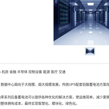
 机房 金融 半导体 控制设备 能源 医疗 交通
，数据中心趋向于大规模、超大规模发展，传统UPS配套铅酸蓄电池方案
功率系列后备蓄电池可以提供各种优化的解决方案，使运维简单，减少更
的整体拥有成本，最终实现智慧化、模块化、绿色化。