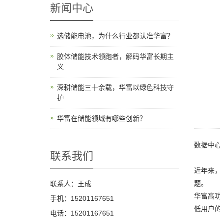
新闻中心
选储能电池，为什么行业都认准华富？
胶体储能技术领跑者，解码华富长期主
义
深耕储能三十余载，华富以绿色科技守
护
华富在储能领域有哪些创新？
数据中心
联系我们
近年来
题。
联系人：王成
华富高
手机：15201167651
低用户
电话：15201167651