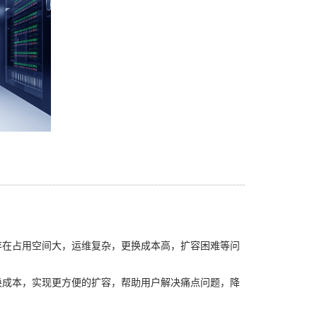
存在占用空间大，运维复杂，更换成本高，扩容困难等问
换成本，实现更方便的扩容，帮助用户解决痛点问题，降