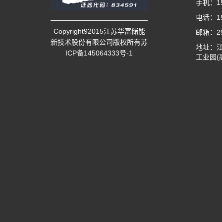
手机：15
电话：15
Copyright92015江苏华富储能
邮箱：29
新技术股份有限公司版权所有苏
地址：江
ICP备145064333号-1
工业园(