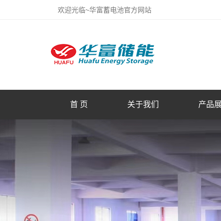
欢迎光临~华富蓄电池官方网站
首 页
关于我们
产品