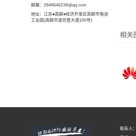
邮箱：2948646238@qq.com
地址：江苏●高邮●经济开发区高邮市电池
工业园(高邮市波司登大道100号)
相关
联系人