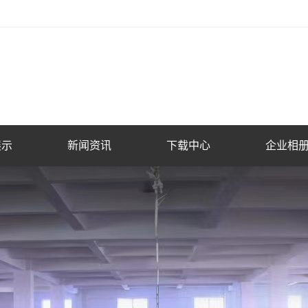
展示
新闻资讯
下载中心
企业相