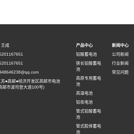
：王成
产品中心
新闻中心
201167651
铅酸蓄电池
公司新闻
201167651
狭长铅酸蓄电
行业新闻
池
48646238@qq.com
常见问题
高原专用蓄电
苏●高邮●经济开发区高邮市电池
池
高邮市波司登大道100号)
高温电池
铅炭电池
管式铅酸蓄电
池
管式胶体蓄电
池