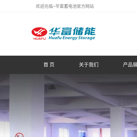
欢迎光临~华富蓄电池官方网站
首 页
关于我们
产品