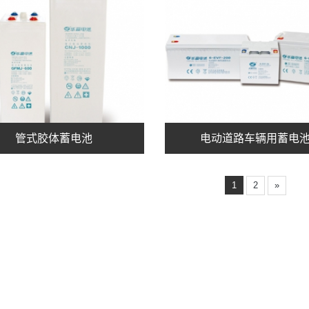
管式胶体蓄电池
电动道路车辆用蓄电
1
2
»