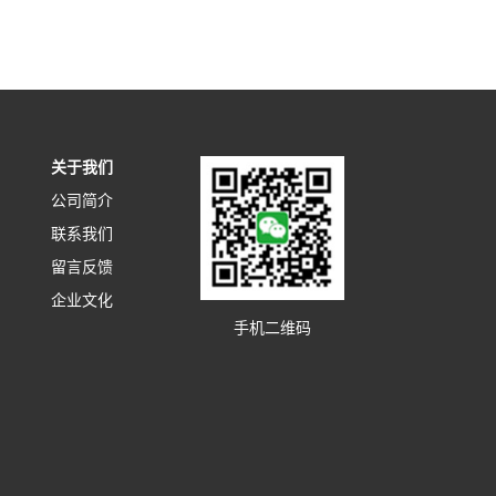
关于我们
公司简介
联系我们
留言反馈
企业文化
手机二维码