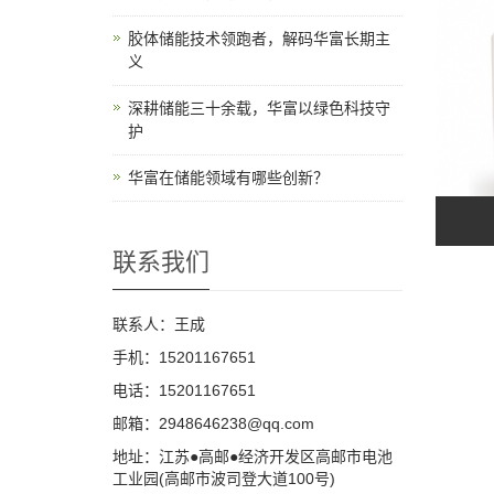
胶体储能技术领跑者，解码华富长期主
义
深耕储能三十余载，华富以绿色科技守
护
华富在储能领域有哪些创新？
联系我们
联系人：王成
手机：15201167651
电话：15201167651
邮箱：2948646238@qq.com
地址：江苏●高邮●经济开发区高邮市电池
工业园(高邮市波司登大道100号)