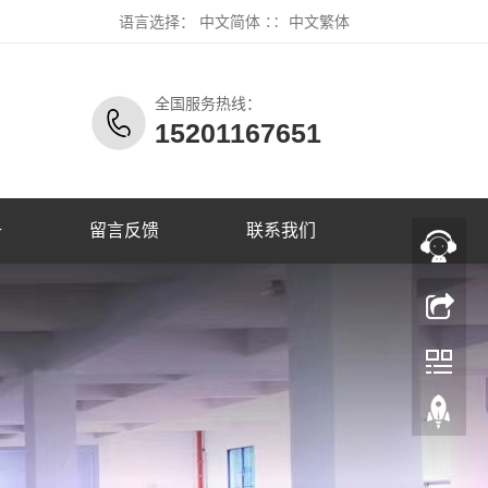
语言选择：
中文简体
∷
中文繁体
全国服务热线：
15201167651
册
留言反馈
联系我们