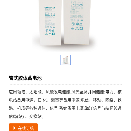
管式胶体蓄电池
应用领域：太阳能、风能发电储能,风光互补并网储能;电力、核
电站备用电源，石 化、海事等备用电源;电信、移动、网络、铁
路、机场等各种通信、信号 系统备用电源;海洋信号与航标线通
信局(站) 、交换站。
在线订购