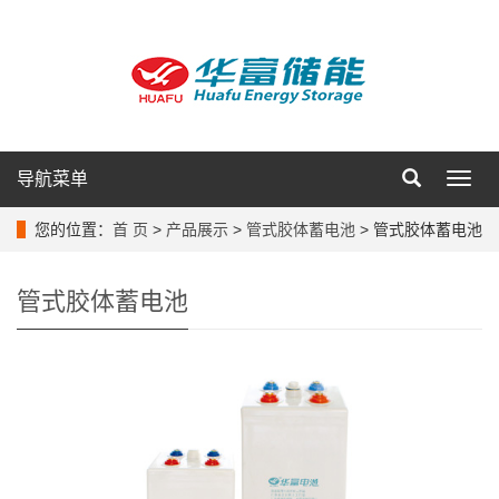
导航菜单
导
航
菜
您的位置：
首 页
>
产品展示
>
管式胶体蓄电池
> 管式胶体蓄电池
单
管式胶体蓄电池